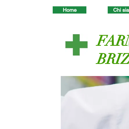
Home
Chi si
FAR
BRI