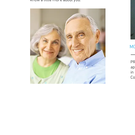
know a little more about you.
MO
PR
ap
in
Co